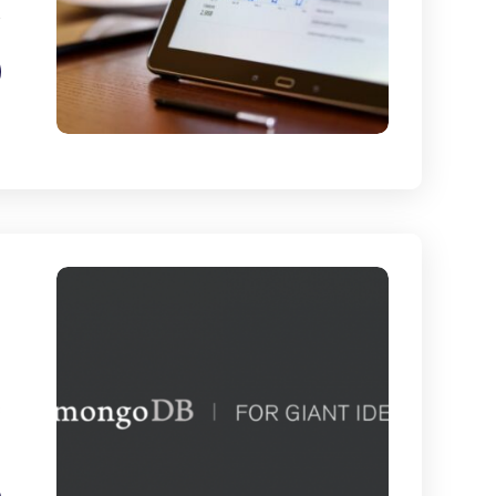
پ
م
و