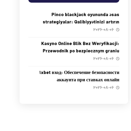
Pinco blackjack oyununda əsas
strategiyalar: Qalibiyyətinizi artırın
2026-08-06
Kasyno Online Blik Bez Weryfikacji:
Przewodnik po bezpiecznym graniu
2026-08-06
1xbet вход: Обеспечение безопасности
аккаунта при ставках онлайн
2026-08-06