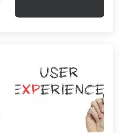
ت
ب
ت
ک