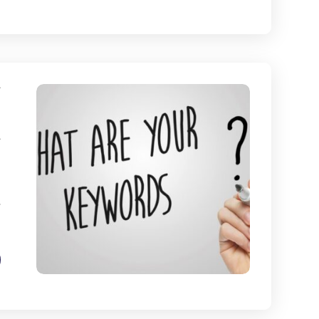
ک
چ
ب